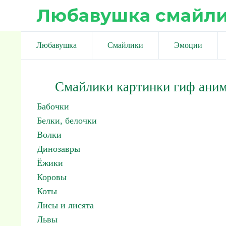
Любавушка смайл
Любавушка
Смайлики
Эмоции
Смайлики картинки гиф ани
Бабочки
Белки, белочки
Волки
Динозавры
Ёжики
Коровы
Коты
Лисы и лисята
Львы