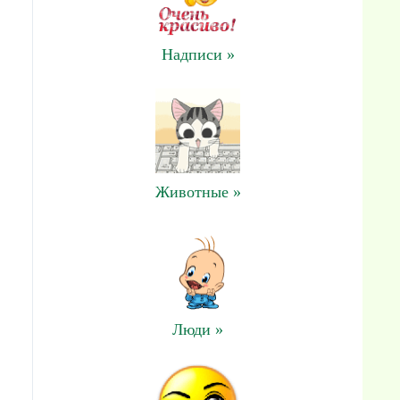
Надписи »
Животные »
Люди »