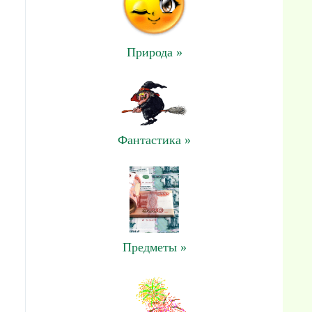
Природа »
Фантастика »
Предметы »