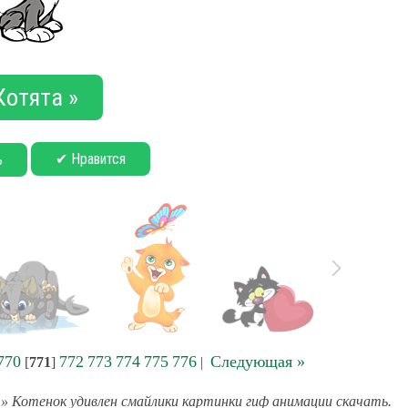
Котята »
✔ Нравится
ь
770
772
773
774
775
776
Следующая »
[
771
]
|
» Котенок удивлен смайлики картинки гиф анимации скачать.