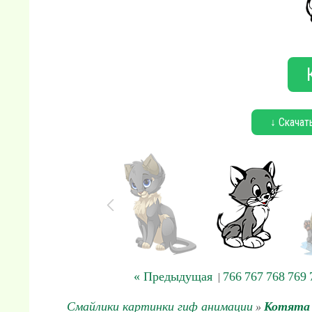
↓ Скачат
« Предыдущая
766
767
768
769
|
Смайлики картинки гиф анимации
Котята
»