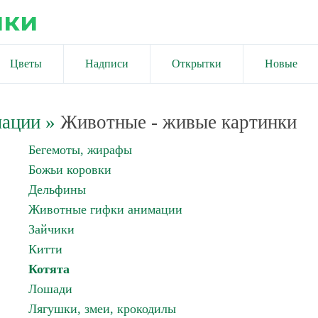
ики
Цветы
Надписи
Открытки
Новые
мации
»
Животные - живые картинки
Бегемоты, жирафы
Божьи коровки
Дельфины
Животные гифки анимации
Зайчики
Китти
Котята
Лошади
Лягушки, змеи, крокодилы