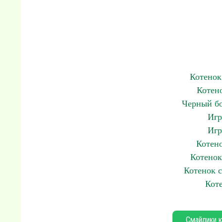
Котенок
Котен
Черный бо
Игр
Игр
Котено
Котенок
Котенок 
Кот
Смайлики к