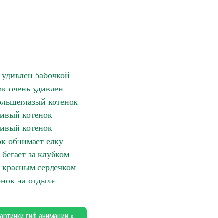
 удивлен бабочкой
ок очень удивлен
льшеглазый котенок
ивый котенок
ивый котенок
к обнимает елку
 бегает за клубком
с красным сердечком
енок на отдыхе
артинки гиф анимации »