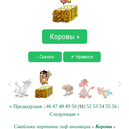
Коровы »
↓ Скачать
✔ Нравится
« Предыдущая
46
47
48
49
50
52
53
54
55
56
|
[
51
]
|
Следующая »
Смайлики картинки гиф анимации
Коровы
»
»