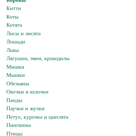
Коровы
Китти
Коты
Котята
Лисы и лисята
Лошади
Львы
Лягушки, змеи, крокодилы
Мишки
Мышки
Обезьяны
Овечки и козочки
Панды
Паучки и жучки
Петух, курочка и цыплята
Пингвины
Птицы