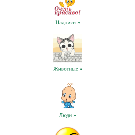
Надписи »
Животные »
Люди »