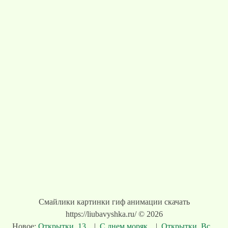
Смайлики картинки гиф анимации скачать
https://liubavyshka.ru/ © 2026
Новое:
Открытки. 13...
|
С днем моряк...
|
Открытки. Вс...