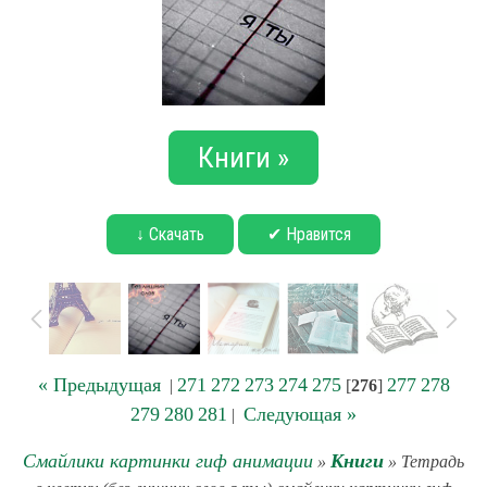
Книги »
↓ Скачать
✔ Нравится
« Предыдущая
271
272
273
274
275
277
278
|
[
276
]
279
280
281
Следующая »
|
Смайлики картинки гиф анимации
Книги
»
» Тетрадь