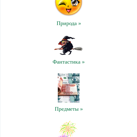
Природа »
Фантастика »
Предметы »