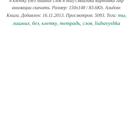
в клетку (без лишних слов я ты) смайлики картинки гиф
анимации скачать. Размер: 150x148 / 83.6Kb. Альбом:
ты
Книги. Добавлен: 16.11.2013. Просмотров: 5093. Теги:
,
лишних
без
клетку
тетрадь
слов
liubavyshka
,
,
,
,
,