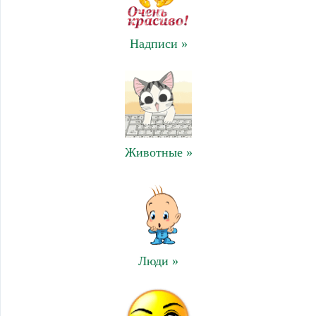
Надписи »
Животные »
Люди »