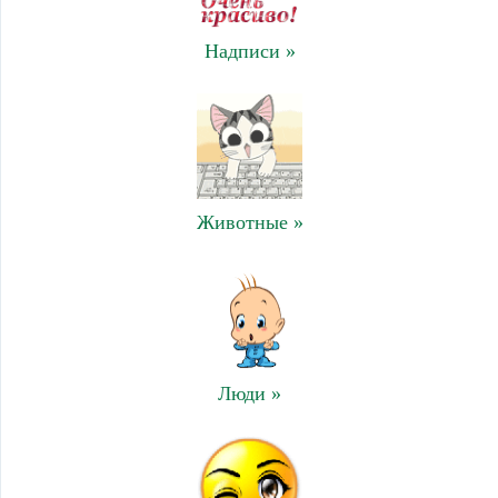
Надписи »
Животные »
Люди »