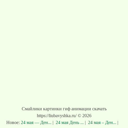
Смайлики картинки гиф анимации скачать
https://liubavyshka.ru/ © 2026
Новое:
24 мая — Ден...
|
24 мая День ...
|
24 мая – Ден...
|