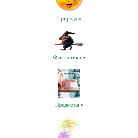
Природа »
Фантастика »
Предметы »