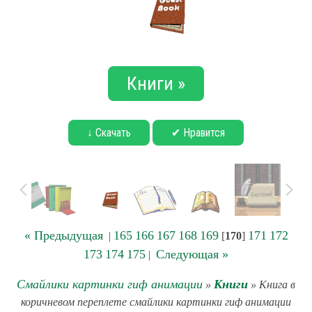
Книги »
↓ Скачать
✔ Нравится
« Предыдущая
165
166
167
168
169
171
172
|
[
170
]
173
174
175
Следующая »
|
Смайлики картинки гиф анимации
Книги
»
» Книга в
коричневом переплете смайлики картинки гиф анимации