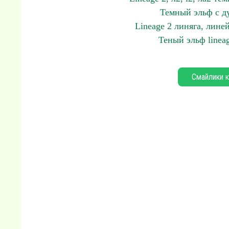
Темный эльф с дуа
Lineage 2 линяга, линей
Теный эльф lineag
Смайлики к