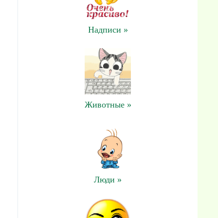
Надписи »
Животные »
Люди »