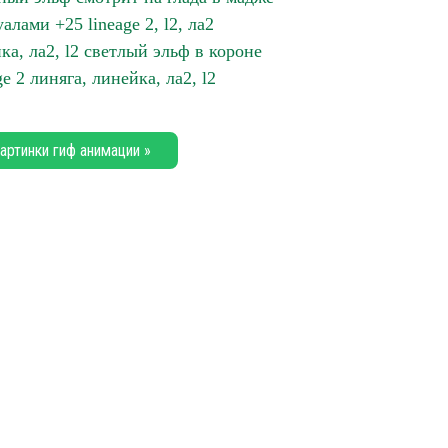
лами +25 lineage 2, l2, ла2
ка, ла2, l2 светлый эльф в короне
e 2 линяга, линейка, ла2, l2
артинки гиф анимации »