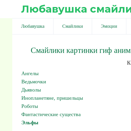
Любавушка смайл
Любавушка
Смайлики
Эмоции
Смайлики картинки гиф ани
к
Ангелы
Ведьмочки
Дьяволы
Инопланетяне, пришельцы
Роботы
Фантастические существа
Эльфы