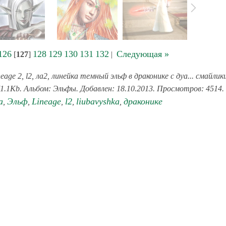
126
128
129
130
131
132
Следующая »
[
127
]
|
eage 2, l2, ла2, линейка темный эльф в драконике с дуа... смайлик
1.1Kb. Альбом: Эльфы. Добавлен: 18.10.2013. Просмотров: 4514.
а
Эльф
Lineage
l2
liubavyshka
драконике
,
,
,
,
,