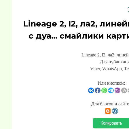
Lineage 2, l2, ла2, лин
с дуа... смайлики кар
Lineage 2, l2, ла2, лине
Для публикаци
Viber, WhatsApp, Te
Или кнопкой:
Для блогов и сайт
Копировать