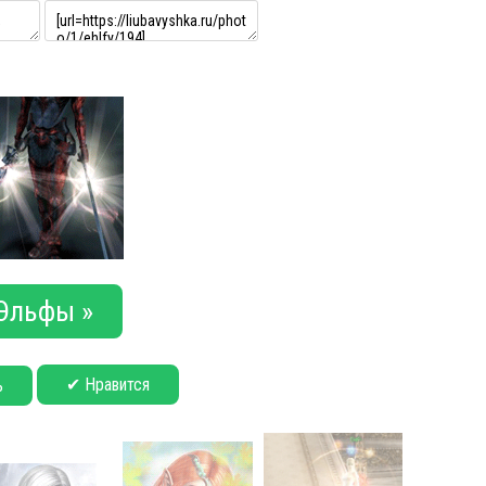
Эльфы »
✔ Нравится
ь