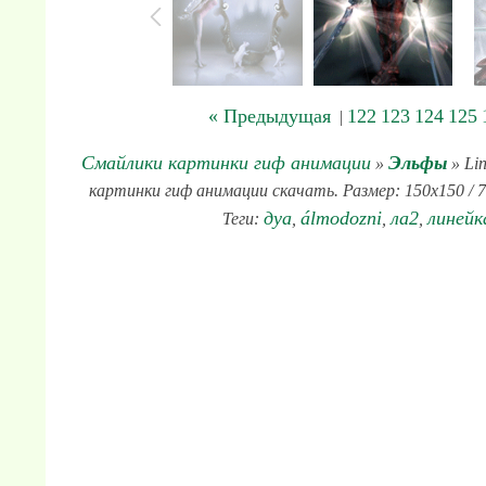
« Предыдущая
122
123
124
125
|
Смайлики картинки гиф анимации
Эльфы
»
» Lin
картинки гиф анимации скачать. Размер: 150x150 / 7
дуа
álmodozni
ла2
линейк
Теги:
,
,
,