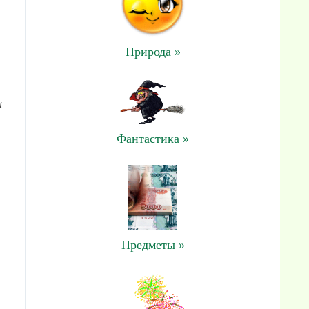
Природа »
и
Фантастика »
Предметы »