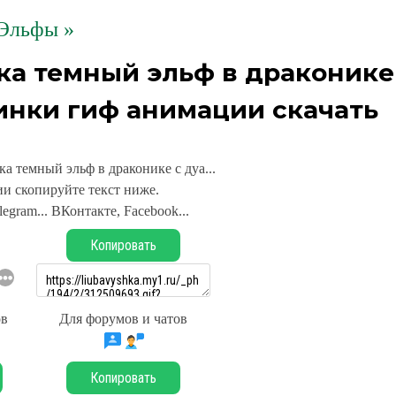
Эльфы »
ейка темный эльф в драконике
тинки гиф анимации скачать
йка темный эльф в драконике с дуа...
и скопируйте текст ниже.
legram... ВКонтакте, Facebook...
Копировать
ов
Для форумов и чатов
Копировать