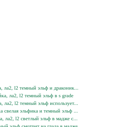
, ла2, l2 темный эльф и драконик...
ка, ла2, l2 темный эльф в s grade
, ла2, l2 темный эльф использует...
ка свелая эльфика и темный эльф ...
, ла2, l2 светлый эльф в мадже с...
емный эльф смотрит на глада в мадже