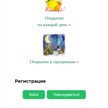
Открытки
на каждый день »
Открытки к праздникам »
Регистрация
Войти
Присоединиться