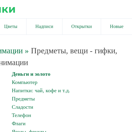
ики
Цветы
Надписи
Открытки
Новые
имации
»
Предметы, вещи - гифки,
нимации
Деньги и золото
Компьютер
Напитки: чай, кофе и т.д.
Предметы
Сладости
Телефон
Флаги
Ягоды, фрукты