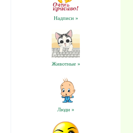
Надписи »
Животные »
Люди »