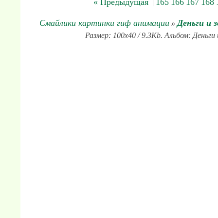
« Предыдущая
165
166
167
168
|
Смайлики картинки гиф анимации
Деньги и 
»
Размер: 100x40 / 9.3Kb. Альбом: Деньги