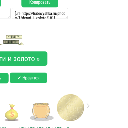
Копировать
и и золото »
✔ Нравится
ь