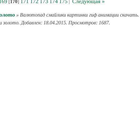
169
171
172
173
174
175
Следующая »
[
170
]
|
золото
» Валютопад смайлики картинки гиф анимации скачать.
 и золото. Добавлен: 18.04.2015. Просмотров: 1687.