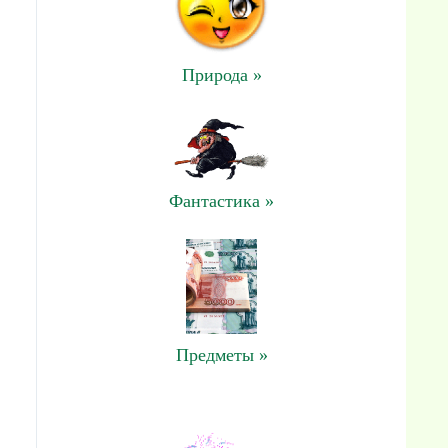
Природа »
Фантастика »
Предметы »