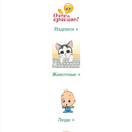
Надписи »
Животные »
Люди »