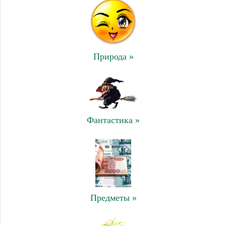
Природа »
Фантастика »
Предметы »