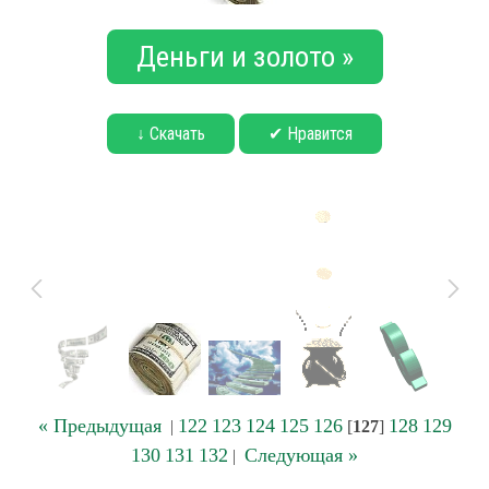
Деньги и золото »
↓ Скачать
✔ Нравится
« Предыдущая
122
123
124
125
126
128
129
|
[
127
]
130
131
132
Следующая »
|