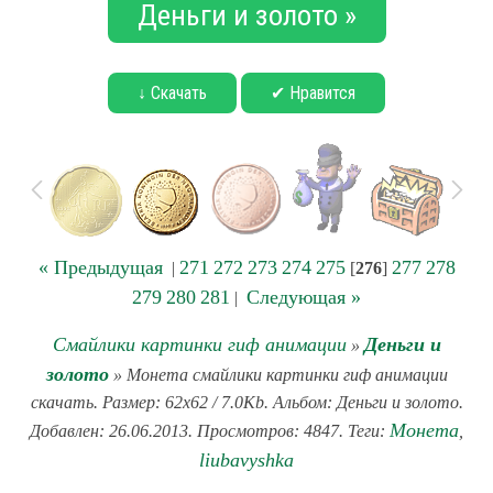
Деньги и золото »
↓ Скачать
✔ Нравится
« Предыдущая
271
272
273
274
275
277
278
|
[
276
]
279
280
281
Следующая »
|
Смайлики картинки гиф анимации
Деньги и
»
золото
» Монета смайлики картинки гиф анимации
скачать. Размер: 62x62 / 7.0Kb. Альбом: Деньги и золото.
Монета
Добавлен: 26.06.2013. Просмотров: 4847. Теги:
,
liubavyshka