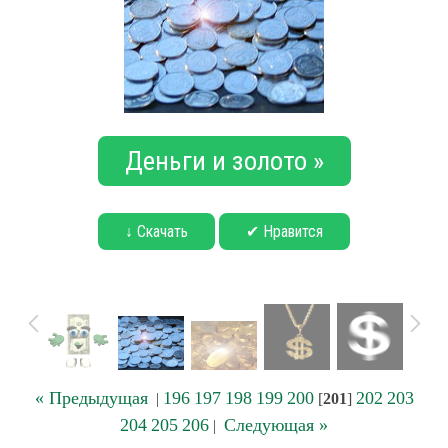
Деньги и золото »
↓ Скачать
✔ Нравится
« Предыдущая
196
197
198
199
200
202
203
|
[
201
]
204
205
206
Следующая »
|