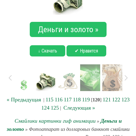
Деньги и золото »
↓ Скачать
✔ Нравится
« Предыдущая
115
116
117
118
119
121
122
123
|
[
120
]
124
125
Следующая »
|
Смайлики картинки гиф анимации
Деньги и
»
золото
» Фотоаппарат из долларовых банкнот смайлики