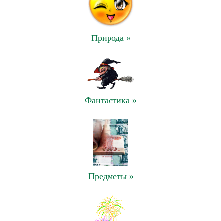
Природа »
Фантастика »
Предметы »