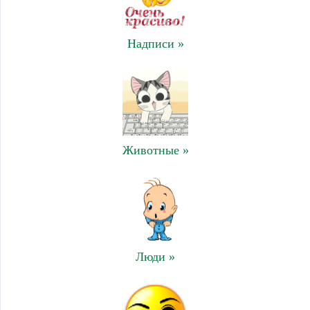
Надписи »
Животные »
Люди »