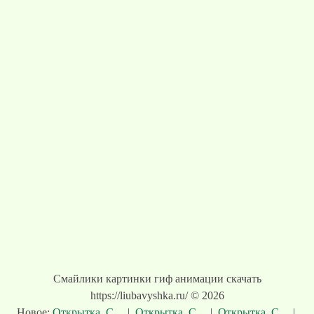
Смайлики картинки гиф анимации скачать
https://liubavyshka.ru/ © 2026
Новое:
Открытка. С ...
|
Открытка. С ...
|
Открытка. С ...
|