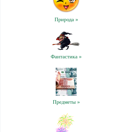
Природа »
Фантастика »
Предметы »