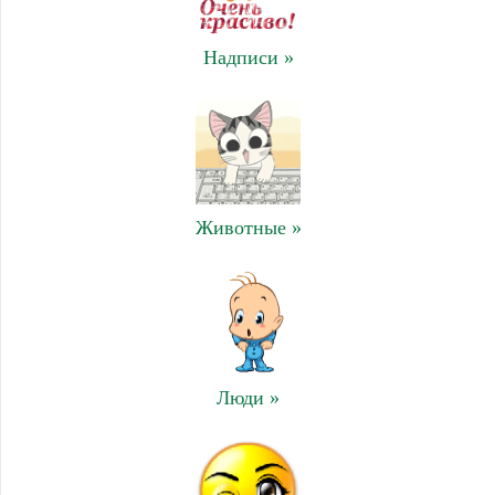
Надписи »
Животные »
Люди »