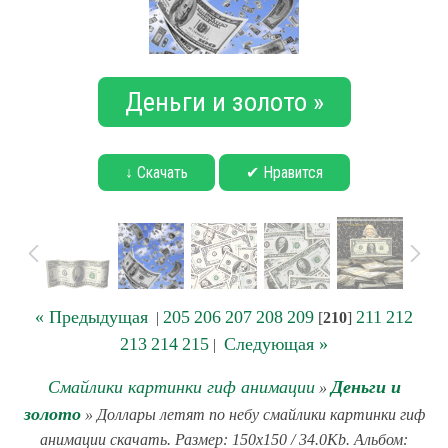
Деньги и золото »
↓ Скачать
✔ Нравится
« Предыдущая
205
206
207
208
209
211
212
|
[
210
]
213
214
215
Следующая »
|
Смайлики картинки гиф анимации
Деньги и
»
золото
» Доллары летят по небу смайлики картинки гиф
анимации скачать. Размер: 150x150 / 34.0Kb. Альбом: