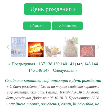
День рождения »
↓ Скачать
✔ Нравится
« Предыдущая
137
138
139
140
141
143
144
|
[
142
]
145
146
147
Следующая »
|
Смайлики картинки гиф анимации
День рождения
»
» С днем рождения! Свечи на торте смайлики картинки
гиф анимации скачать. Размер: 100x97 / 30.3Kb. Альбом:
День рождения. Добавлен: 05.10.2013. Просмотров: 3828.
днем
торте
рождения
свечи
liubavyshka
на
Теги:
,
,
,
,
,