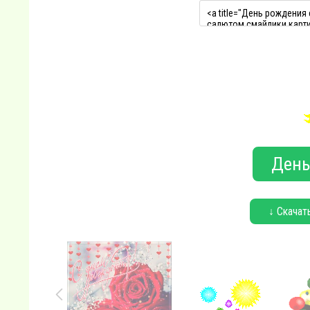
День
↓ Скачат