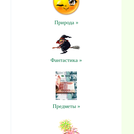
Природа »
Фантастика »
Предметы »