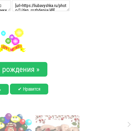
 рождения »
✔ Нравится
ь