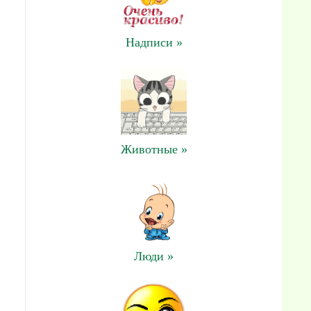
Надписи »
Животные »
Люди »