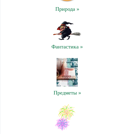
Природа »
Фантастика »
Предметы »