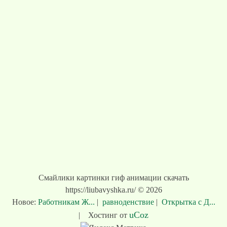
Смайлики картинки гиф анимации скачать
https://liubavyshka.ru/ © 2026
Новое:
Работникам Ж...
|
равноденствие
|
Открытка с Д...
uCoz
|
Хостинг от