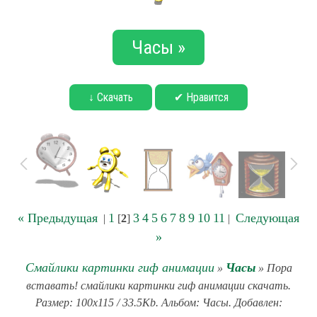
Часы »
↓ Скачать
✔ Нравится
« Предыдущая
1
3
4
5
6
7
8
9
10
11
Следующая
|
[
2
]
|
»
Смайлики картинки гиф анимации
Часы
»
» Пора
вставать! смайлики картинки гиф анимации скачать.
Размер: 100x115 / 33.5Kb. Альбом: Часы. Добавлен: