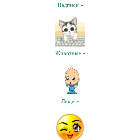
Надписи »
Животные »
Люди »