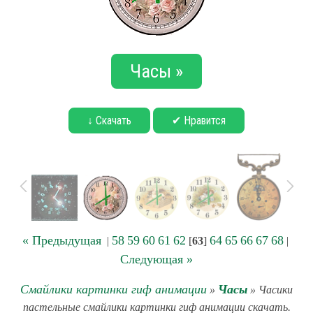
Часы »
↓ Скачать
✔ Нравится
« Предыдущая
58
59
60
61
62
64
65
66
67
68
|
[
63
]
|
Следующая »
Смайлики картинки гиф анимации
Часы
»
» Часики
пастельные смайлики картинки гиф анимации скачать.