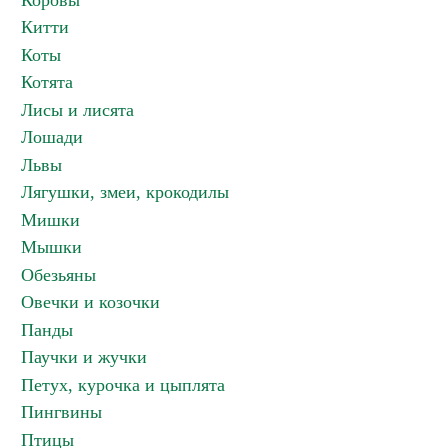
Коровы
Китти
Коты
Котята
Лисы и лисята
Лошади
Львы
Лягушки, змеи, крокодилы
Мишки
Мышки
Обезьяны
Овечки и козочки
Панды
Паучки и жучки
Петух, курочка и цыплята
Пингвины
Птицы