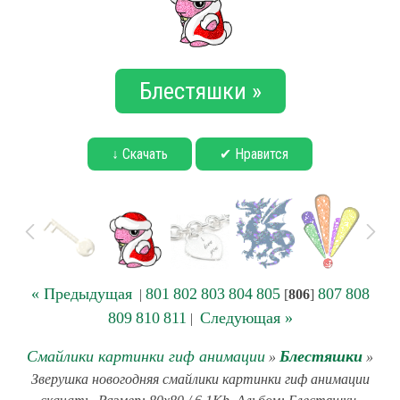
Блестяшки »
↓ Скачать
✔ Нравится
« Предыдущая
801
802
803
804
805
807
808
|
[
806
]
809
810
811
Следующая »
|
Смайлики картинки гиф анимации
Блестяшки
»
»
Зверушка новогодняя смайлики картинки гиф анимации