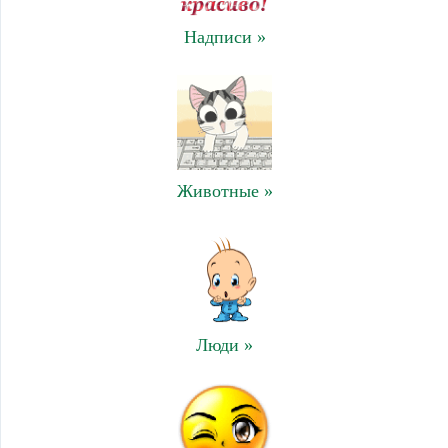
Надписи »
Животные »
Люди »