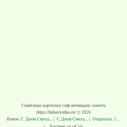
Смайлики картинки гиф анимации скачать
https://liubavyshka.ru/ © 2026
Новое:
С Днем Смеха...
|
С Днем Смеха...
|
Открытка. 1 ...
uCoz
|
Хостинг от