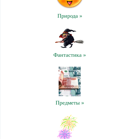
Природа »
Фантастика »
Предметы »