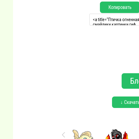
Копировать
Бл
↓ Скачат