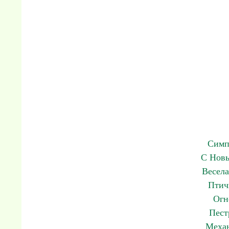
Симп
С Новы
Весела
Птич
Огн
Пест
Механ