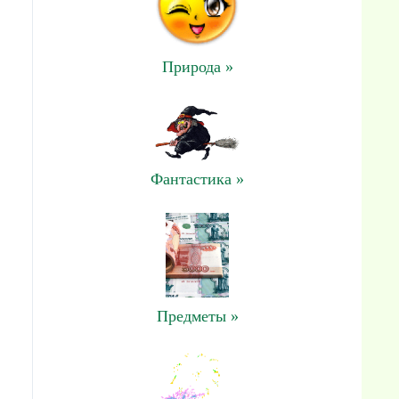
Природа »
Фантастика »
Предметы »