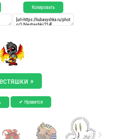
Копировать
естяшки »
✔ Нравится
ь