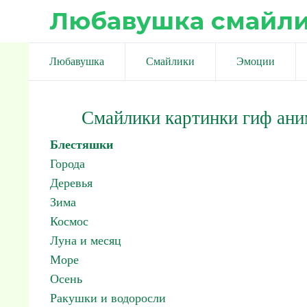
Любавушка смайл
Любавушка
Смайлики
Эмоции
Смайлики картинки гиф ан
Блестяшки
Города
Деревья
Зима
Космос
Луна и месяц
Море
Осень
Ракушки и водоросли