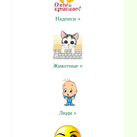
Надписи »
Животные »
Люди »