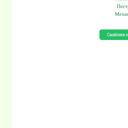
Пест
Механ
Смайлики к