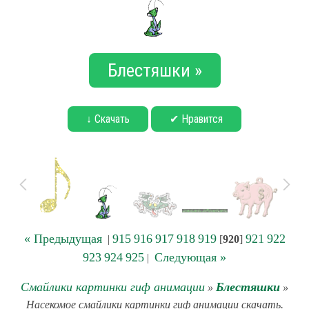
Блестяшки »
↓ Скачать
✔ Нравится
« Предыдущая
915
916
917
918
919
921
922
|
[
920
]
923
924
925
Следующая »
|
Смайлики картинки гиф анимации
Блестяшки
»
»
Насекомое смайлики картинки гиф анимации скачать.