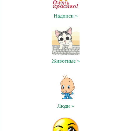
Надписи »
Животные »
Люди »