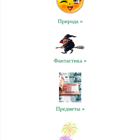
Природа »
Фантастика »
Предметы »