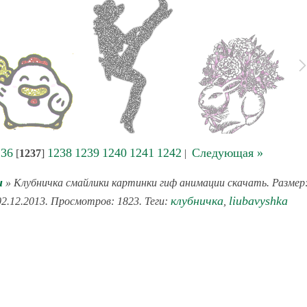
236
1238
1239
1240
1241
1242
Следующая »
[
1237
]
|
и
» Клубничка смайлики картинки гиф анимации скачать. Размер
клубничка
liubavyshka
02.12.2013. Просмотров: 1823. Теги:
,