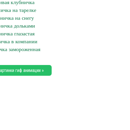
ивая клубничка
ичка на тарелке
ничка на снегу
ничка дольками
ничка глазастая
ичка в компании
чка замороженная
артинки гиф анимации »