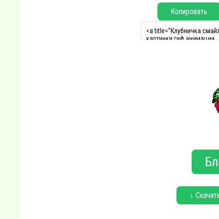
Копировать
Бл
↓ Скачат