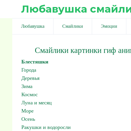
Любавушка смайл
Любавушка
Смайлики
Эмоции
Смайлики картинки гиф ан
Блестяшки
Города
Деревья
Зима
Космос
Луна и месяц
Море
Осень
Ракушки и водоросли