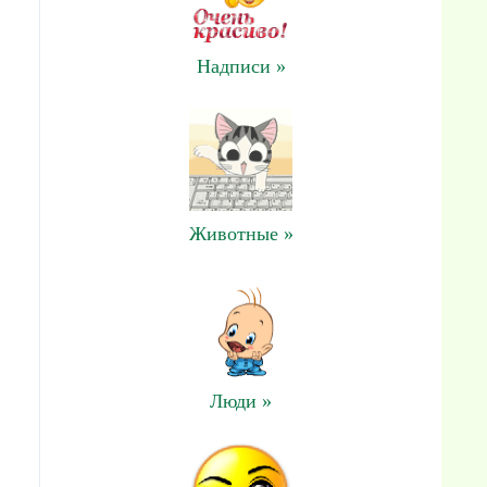
Надписи »
Животные »
Люди »