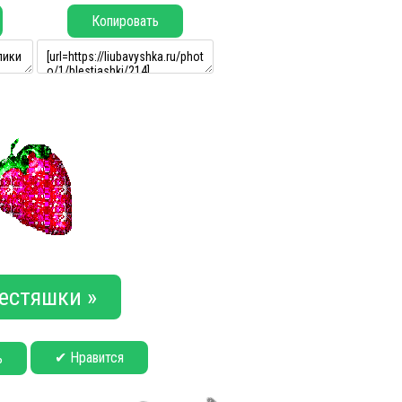
Копировать
естяшки »
✔ Нравится
ь