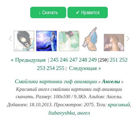
↓ Скачать
✔ Нравится
« Предыдущая
245
246
247
248
249
251
252
|
[
250
]
253
254
255
Следующая »
|
Смайлики картинки гиф анимации
Ангелы
»
»
Красивый ангел смайлики картинки гиф анимации
скачать. Размер: 100x100 / 9.3Kb. Альбом: Ангелы.
красивый
Добавлен: 18.10.2013. Просмотров: 2075. Теги:
,
liubavyshka
ангел
,