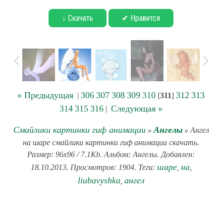
↓ Скачать
✔ Нравится
« Предыдущая
306
307
308
309
310
312
313
|
[
311
]
314
315
316
Следующая »
|
Смайлики картинки гиф анимации
Ангелы
»
» Ангел
на шаре смайлики картинки гиф анимации скачать.
Размер: 96x96 / 7.1Kb. Альбом: Ангелы. Добавлен:
шаре
на
18.10.2013. Просмотров: 1904. Теги:
,
,
liubavyshka
ангел
,