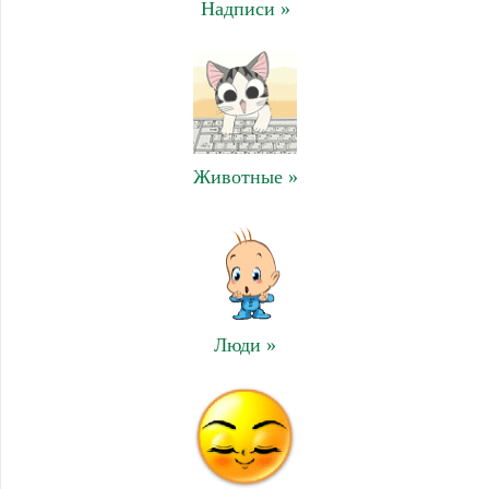
Надписи »
Животные »
Люди »