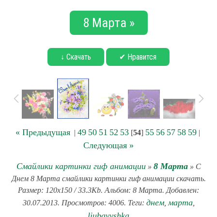
8 Марта »
↓ Скачать
✔ Нравится
« Предыдущая
49
50
51
52
53
55
56
57
58
59
|
[
54
]
|
Следующая »
Смайлики картинки гиф анимации
8 Марта
»
» С
Днем 8 Марта смайлики картинки гиф анимации скачать.
Размер: 120x150 / 33.3Kb. Альбом: 8 Марта. Добавлен:
днем
марта
30.07.2013. Просмотров: 4006. Теги:
,
,
liubavyshka