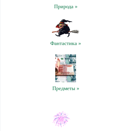
Природа »
Фантастика »
Предметы »