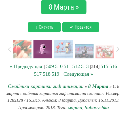
8 Марта »
↓ Скачать
✔ Нравится
« Предыдущая
509
510
511
512
513
515
516
|
[
514
]
517
518
519
Следующая »
|
Смайлики картинки гиф анимации
8 Марта
»
» С 8
марта смайлики картинки гиф анимации скачать. Размер:
128x128 / 16.3Kb. Альбом: 8 Марта. Добавлен: 16.11.2013.
марта
liubavyshka
Просмотров: 2018. Теги:
,