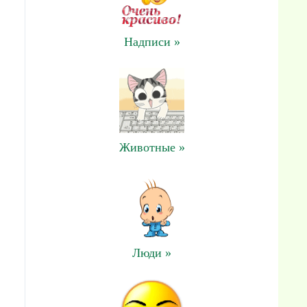
Надписи »
Животные »
Люди »