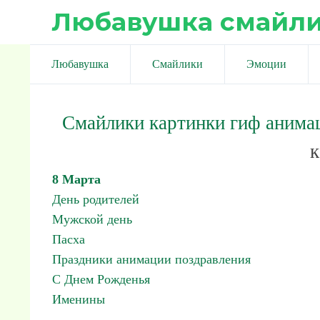
Любавушка смайл
Любавушка
Смайлики
Эмоции
Смайлики картинки гиф анима
к
8 Марта
День родителей
Мужской день
Пасха
Праздники анимации поздравления
С Днем Рожденья
Именины