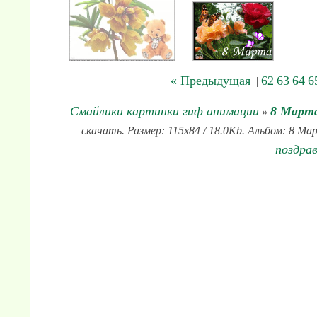
« Предыдущая
62
63
64
6
|
Смайлики картинки гиф анимации
8 Март
»
скачать. Размер: 115x84 / 18.0Kb. Альбом: 8 Ма
поздра