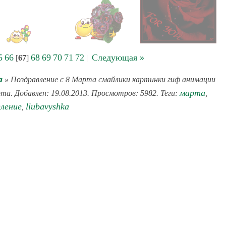
5
66
68
69
70
71
72
Следующая »
[
67
]
|
а
» Поздравление с 8 Марта смайлики картинки гиф анимации
марта
рта. Добавлен: 19.08.2013. Просмотров: 5982. Теги:
,
вление
liubavyshka
,