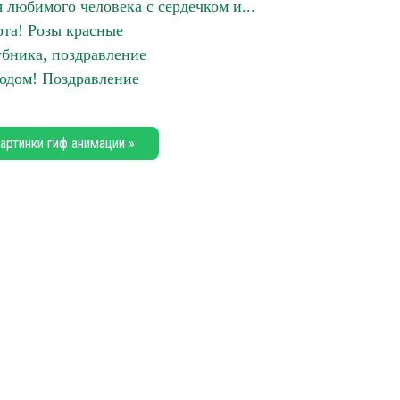
 любимого человека с сердечком и...
рта! Розы красные
убника, поздравление
годом! Поздравление
артинки гиф анимации »