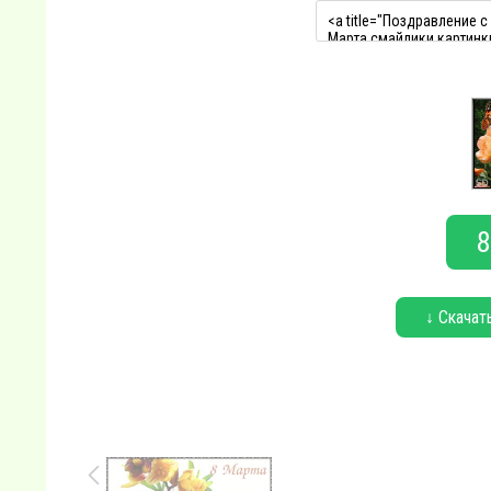
8
↓ Скачат