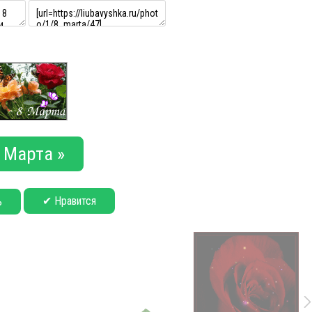
 Марта »
✔ Нравится
ь