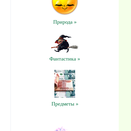
Природа »
Фантастика »
Предметы »