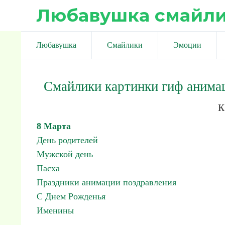
Любавушка смайл
Любавушка
Смайлики
Эмоции
Смайлики картинки гиф анима
к
8 Марта
День родителей
Мужской день
Пасха
Праздники анимации поздравления
С Днем Рожденья
Именины