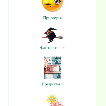
Природа »
Фантастика »
Предметы »