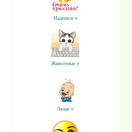
Надписи »
Животные »
Люди »