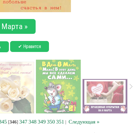
 Марта »
✔ Нравится
ь
345
347
348
349
350
351
Следующая »
[
346
]
|