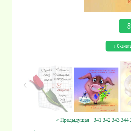
8
↓ Скачат
« Предыдущая
341
342
343
344
|