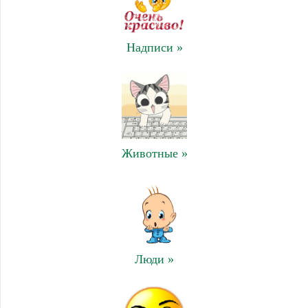
Надписи »
Животные »
Люди »