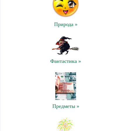
Природа »
Фантастика »
Предметы »