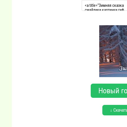
Новый го
↓ Скачат