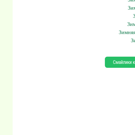
Зи
Зим
Зимняя
З
Смайлики к