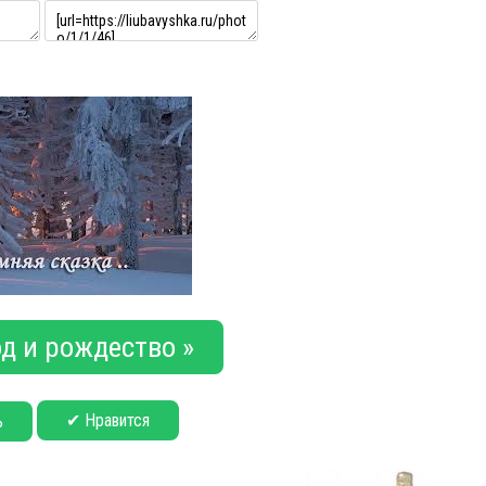
д и рождество »
✔ Нравится
ь