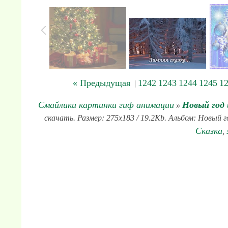
« Предыдущая
1242
1243
1244
1245
1
|
Смайлики картинки гиф анимации
Новый год
»
скачать. Размер: 275x183 / 19.2Kb. Альбом: Новый г
Сказка
,