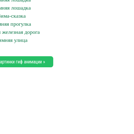
мняя лошадка
Зима-сказка
няя прогулка
 железная дорога
имняя улица
артинки гиф анимации »