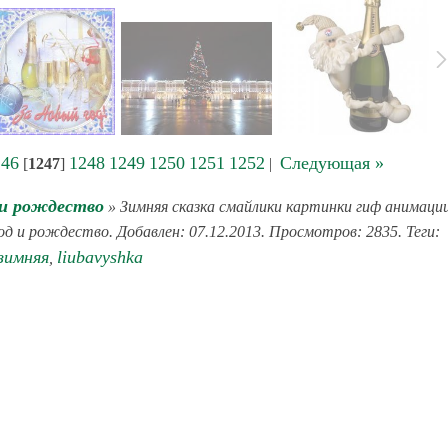
246
1248
1249
1250
1251
1252
Следующая »
[
1247
]
|
 и рождество
» Зимняя сказка смайлики картинки гиф анимаци
од и рождество. Добавлен: 07.12.2013. Просмотров: 2835. Теги:
зимняя
liubavyshka
,