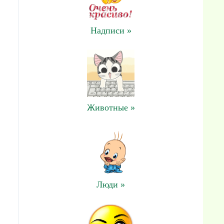
Надписи »
Животные »
Люди »