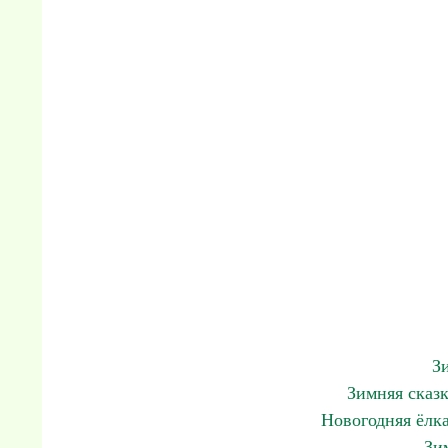
З
Зимняя сказ
Новогодняя ёлка
Зи