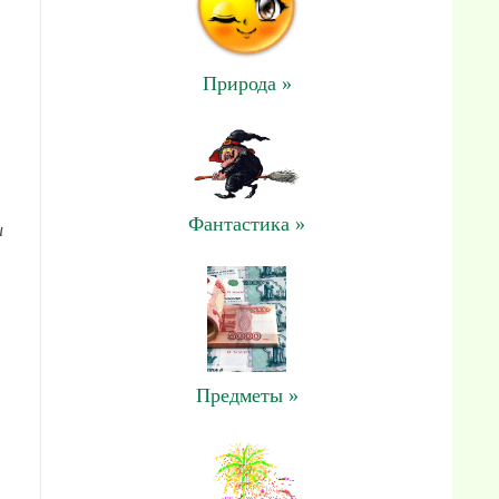
Природа »
Фантастика »
и
Предметы »