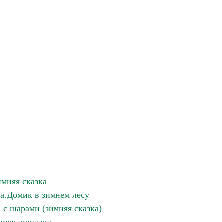
имняя сказка
ка.Домик в зимнем лесу
 с шарами (зимняя сказка)
мняя лошадка