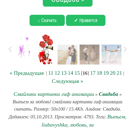
↓ Скачать
✔ Нравится
« Предыдущая
11
12
13
14
15
17
18
19
20
21
|
[
16
]
|
Следующая »
Смайлики картинки гиф анимации
Свадьба
»
»
Выпьем за любовь! смайлики картинки гиф анимации
скачать. Размер: 50x100 / 15.4Kb. Альбом: Свадьба.
Выпьем
Добавлен: 05.10.2013. Просмотров: 4793. Теги:
,
liubavyshka
любовь
за
,
,