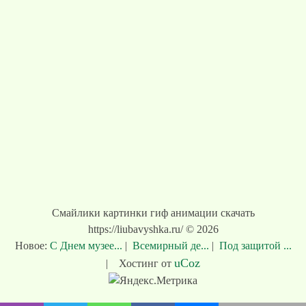
Смайлики картинки гиф анимации скачать
https://liubavyshka.ru/ © 2026
Новое:
С Днем музее...
|
Всемирный де...
|
Под защитой ...
uCoz
|
Хостинг от