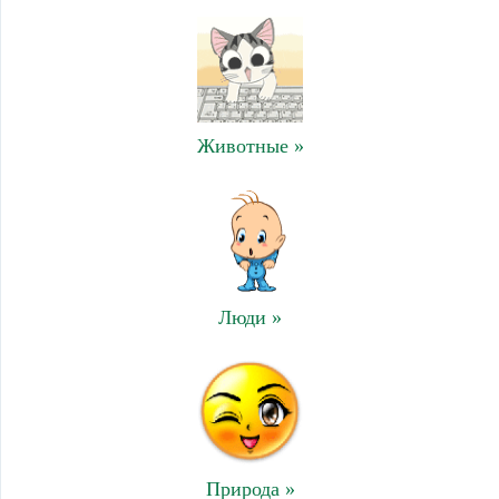
Животные »
Люди »
Природа »