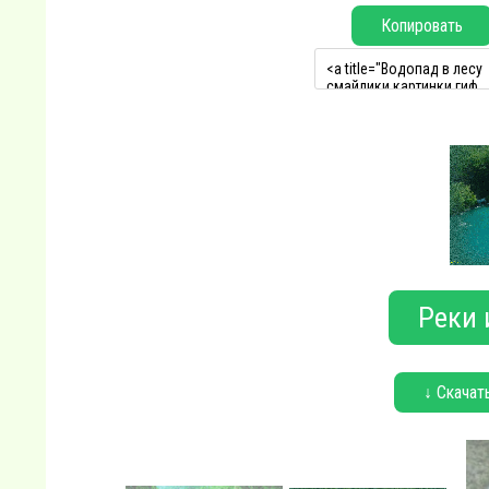
Копировать
Реки 
↓ Скачат