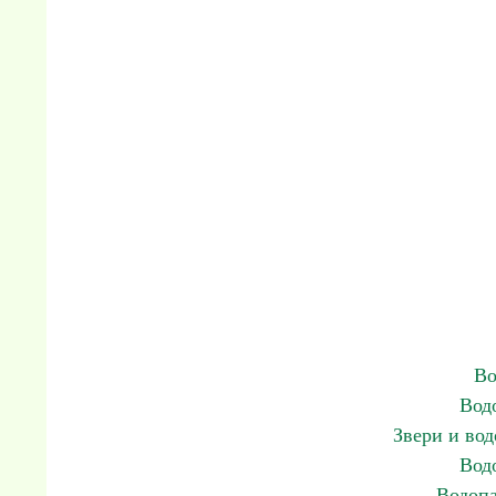
Во
Водо
Звери и вод
Водо
Водопа