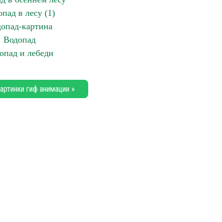
пад в лесу (1)
опад-картина
Водопад
опад и лебеди
артинки гиф анимации »