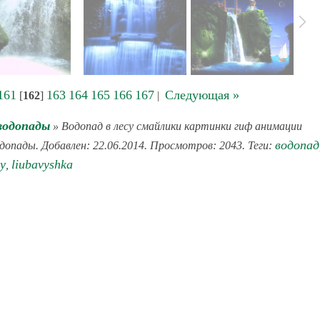
161
163
164
165
166
167
Следующая »
[
162
]
|
водопады
» Водопад в лесу смайлики картинки гиф анимации
водопад
одопады. Добавлен: 22.06.2014. Просмотров: 2043. Теги:
у
liubavyshka
,