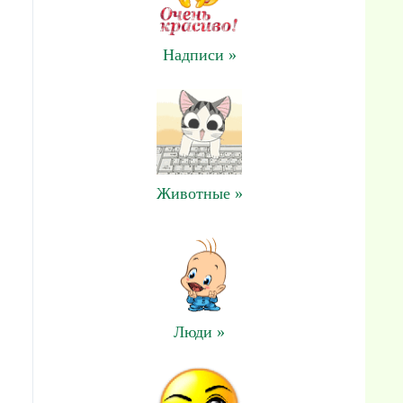
Надписи »
Животные »
Люди »