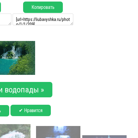
Копировать
и водопады »
✔ Нравится
ь