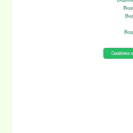
Водо
Вод
Вод
Смайлики к