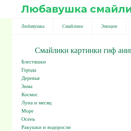
Любавушка смайл
Любавушка
Смайлики
Эмоции
Смайлики картинки гиф ан
Блестяшки
Города
Деревья
Зима
Космос
Луна и месяц
Море
Осень
Ракушки и водоросли