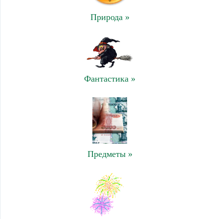
Природа »
Фантастика »
Предметы »