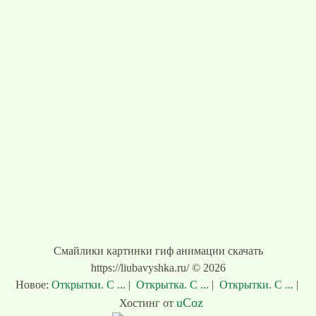
Смайлики картинки гиф анимации скачать
https://liubavyshka.ru/ © 2026
Новое:
Открытки. С ...
|
Открытка. С ...
|
Открытки. С ...
|
uCoz
Хостинг от