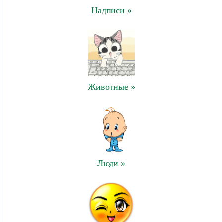
Надписи »
Животные »
Люди »