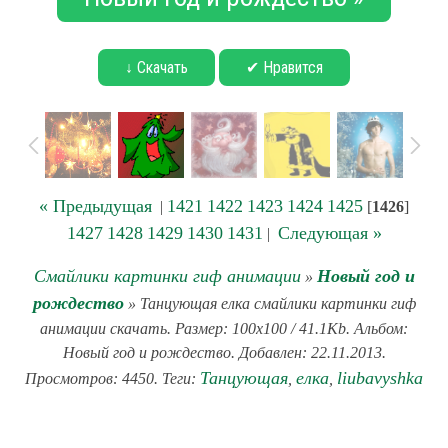
↓ Скачать
✔ Нравится
« Предыдущая
1421
1422
1423
1424
1425
|
[
1426
]
1427
1428
1429
1430
1431
Следующая »
|
Смайлики картинки гиф анимации
Новый год и
»
рождество
» Танцующая елка смайлики картинки гиф
анимации скачать. Размер: 100x100 / 41.1Kb. Альбом:
Новый год и рождество. Добавлен: 22.11.2013.
Танцующая
елка
liubavyshka
Просмотров: 4450. Теги:
,
,