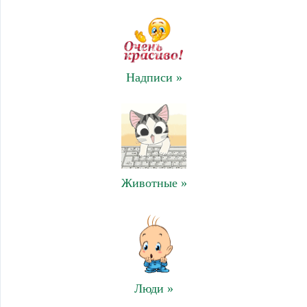
Надписи »
Животные »
Люди »