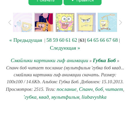
« Предыдущая
58
59
60
61
62
64
65
66
67
68
|
[
63
]
|
Следующая »
Смайлики картинки гиф анимации
Губка Боб
»
»
Спанч боб читает послание (мультфильм 'губка боб квад...
смайлики картинки гиф анимации скачать. Размер:
100x100 / 14.6Kb. Альбом: Губка Боб. Добавлен: 15.10.2013.
послание
Спанч
боб
читает
Просмотров: 2515. Теги:
,
,
,
,
'губка
квад
мультфильм
liubavyshka
,
,
,