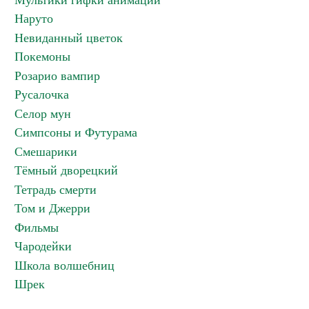
Мультики гифки анимации
Наруто
Невиданный цветок
Покемоны
Розарио вампир
Русалочка
Селор мун
Симпсоны и Футурама
Смешарики
Тёмный дворецкий
Тетрадь смерти
Том и Джерри
Фильмы
Чародейки
Школа волшебниц
Шрек