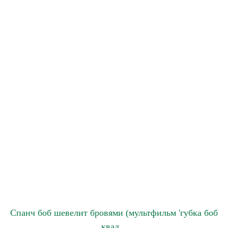
Спанч боб шевелит бровями (мультфильм 'губка боб
квад...