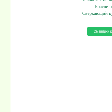
Браслет 
Сверкающий ку
Смайлики к