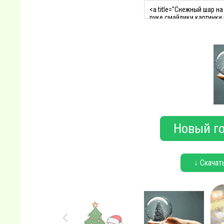
Новый го
↓ Скачат