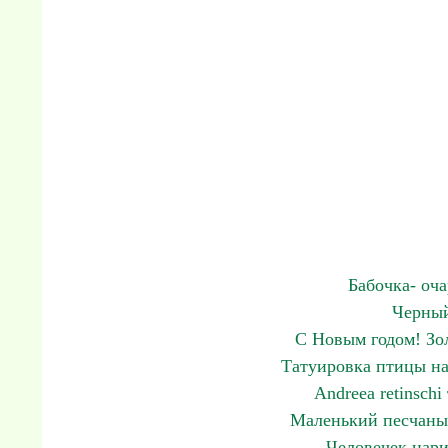
Бабочка- оч
Черный
С Новым годом! Зо
Татуировка птицы на
Andreea retinschi
Маленький песчаный
Человечек нари