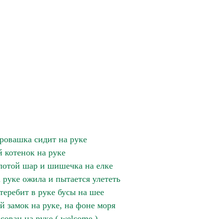
аровашка сидит на руке
 котенок на руке
лотой шар и шишечка на елке
 руке ожила и пытается улететь
 теребит в руке бусы на шее
 замок на руке, на фоне моря
сован на руке ( welcome )