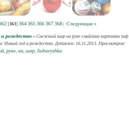
362
364
365
366
367
368
Следующая »
[
363
]
|
 и рождество
» Снежный шар на руке смайлики картинки гиф
ом: Новый год и рождество. Добавлен: 16.11.2013. Просмотров:
ый
руке
на
шар
liubavyshka
,
,
,
,