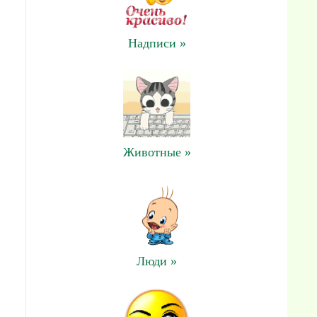
Надписи »
Животные »
Люди »