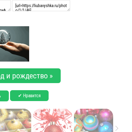
д и рождество »
✔ Нравится
ь