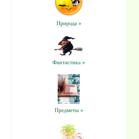
Природа »
Фантастика »
Предметы »