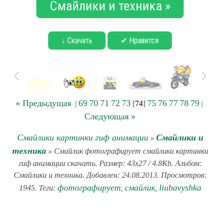
Смайлики и техника »
↓ Скачать
✔ Нравится
« Предыдущая
69
70
71
72
73
75
76
77
78
79
|
[
74
]
|
Следующая »
Смайлики картинки гиф анимации
Смайлики и
»
техника
» Смайлик фотографирует смайлики картинки
гиф анимации скачать. Размер: 43x27 / 4.8Kb. Альбом:
Смайлики и техника. Добавлен: 24.08.2013. Просмотров:
фотографирует
смайлик
liubavyshka
1945. Теги:
,
,