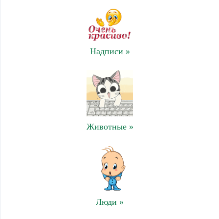
Надписи »
Животные »
Люди »