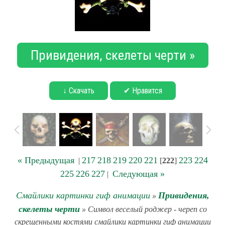
Привидения, скелеты черти »
↓ Скачать
✔ Нравится
« Предыдущая
217
218
219
220
221
223
224
|
[
222
]
225
226
227
Следующая »
|
Смайлики картинки гиф анимации
Привидения,
»
скелеты черти
» Символ веселый роджер - череп со
скрещенными костями смайлики картинки гиф анимации