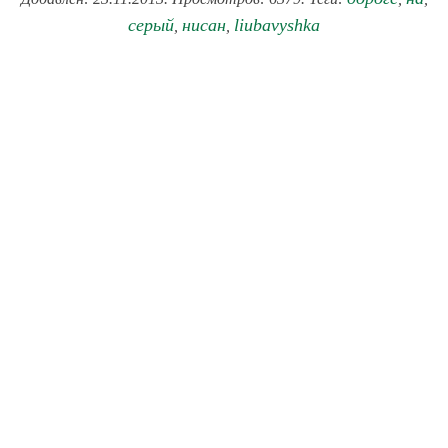
серый
нисан
liubavyshka
,
,