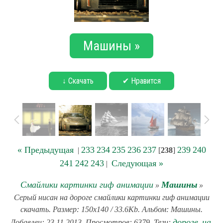
Машины »
↓ Скачать
✔ Нравится
« Предыдущая
233
234
235
236
237
239
240
|
[
238
]
241
242
243
Следующая »
|
Смайлики картинки гиф анимации
Машины
»
»
Серый нисан на дороге смайлики картинки гиф анимации
скачать. Размер: 150x140 / 33.6Kb. Альбом: Машины.
дороге
на
Добавлен: 23.11.2013. Просмотров: 6379. Теги:
,
,