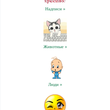
Надписи »
Животные »
Люди »