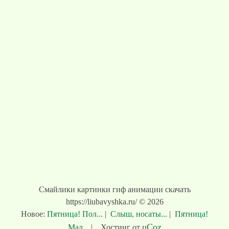
Смайлики картинки гиф анимации скачать
https://liubavyshka.ru/ © 2026
Новое:
Пятница! Пол...
|
Слыш, носаты...
|
Пятница!
uCoz
Мал...
|
Хостинг от