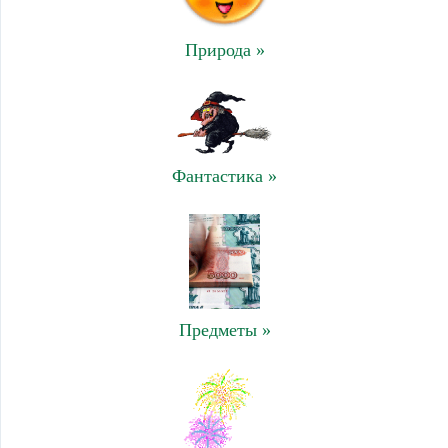
Природа »
Фантастика »
Предметы »