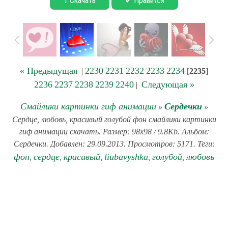
↓ Скачать
✔ Нравится
« Предыдущая
2230
2231
2232
2233
2234
|
[
2235
]
2236
2237
2238
2239
2240
Следующая »
|
Смайлики картинки гиф анимации
Сердечки
»
»
Сердце, любовь, красивый голубой фон смайлики картинки
гиф анимации скачать. Размер: 98x98 / 9.8Kb. Альбом:
Сердечки. Добавлен: 29.09.2013. Просмотров: 5171. Теги:
фон
сердце
красивый
liubavyshka
голубой
любовь
,
,
,
,
,