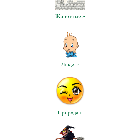
Животные »
Люди »
Природа »