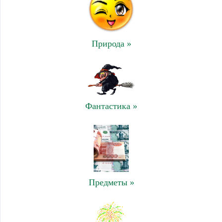
Природа »
Фантастика »
Предметы »