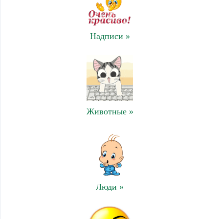
Надписи »
Животные »
Люди »