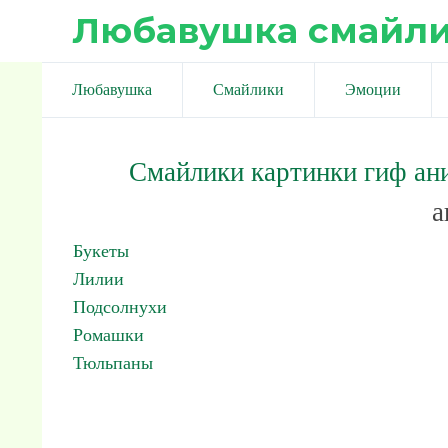
Любавушка смайл
Любавушка
Смайлики
Эмоции
Смайлики картинки гиф ан
а
Букеты
Лилии
Подсолнухи
Ромашки
Тюльпаны