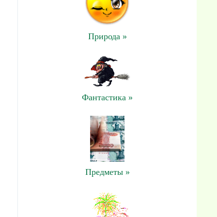
Природа »
Фантастика »
Предметы »