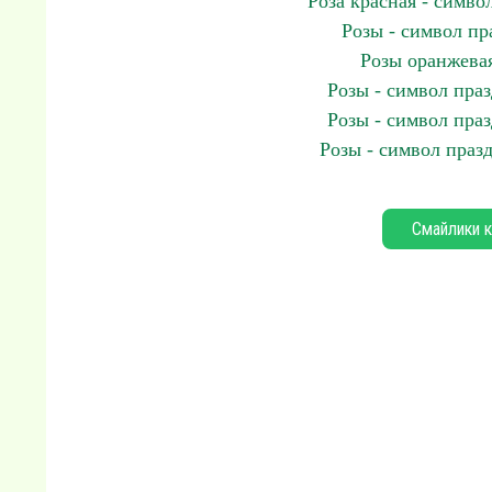
Роза красная - симв
Розы - символ п
Розы оранжева
Розы - символ пра
Розы - символ пра
Розы - символ праз
Смайлики к