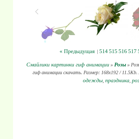
« Предыдущая
514
515
516
517
|
Смайлики картинки гиф анимации
Розы
»
» Роз
гиф анимации скачать. Размер: 168x192 / 11.5Kb. 
одежды
праздника
ро
,
,