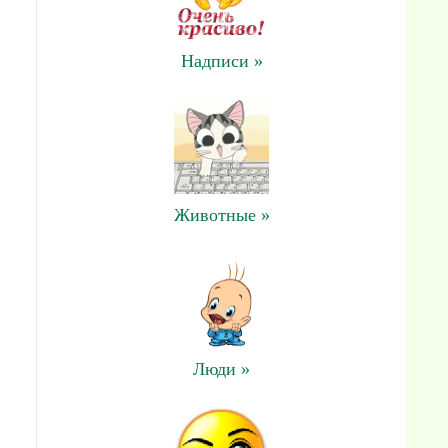
Надписи »
Животные »
Люди »