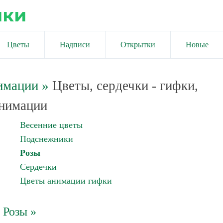
ики
Цветы
Надписи
Открытки
Новые
имации
»
Цветы, сердечки - гифки,
нимации
Весенние цветы
Подснежники
Розы
Сердечки
Цветы анимации гифки
Розы »