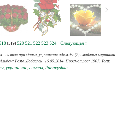
518
520
521
522
523
524
Следующая »
[
519
]
|
ы - символ праздника, украшение одежды (7) смайлики картинки
Альбом: Розы. Добавлен: 16.05.2014. Просмотров: 1907. Теги:
зы
украшение
символ
liubavyshka
,
,
,