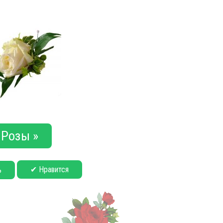
Розы »
✔ Нравится
ь