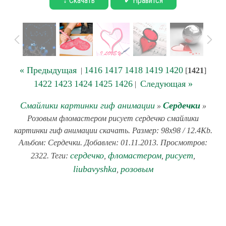
↓ Скачать
✔ Нравится
« Предыдущая
1416
1417
1418
1419
1420
|
[
1421
]
1422
1423
1424
1425
1426
Следующая »
|
Смайлики картинки гиф анимации
Сердечки
»
»
Розовым фломастером рисует сердечко смайлики
картинки гиф анимации скачать. Размер: 98x98 / 12.4Kb.
Альбом: Сердечки. Добавлен: 01.11.2013. Просмотров:
сердечко
фломастером
рисует
2322. Теги:
,
,
,
liubavyshka
розовым
,