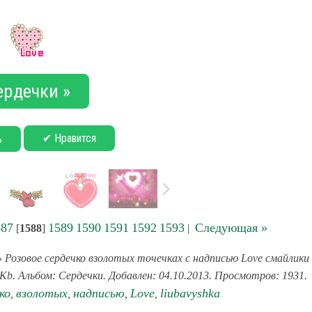
ердечки »
✔ Нравится
ь
587
1589
1590
1591
1592
1593
Следующая »
[
1588
]
|
 Розовое сердечко взолотых точечках с надписью Love смайлики
Kb. Альбом: Сердечки. Добавлен: 04.10.2013. Просмотров: 1931.
ко
взолотых
надписью
Love
liubavyshka
,
,
,
,