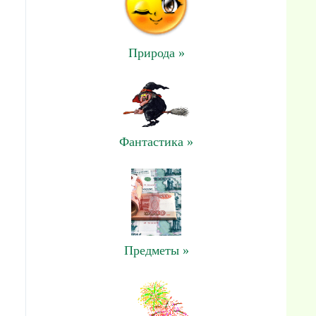
Природа »
Фантастика »
Предметы »