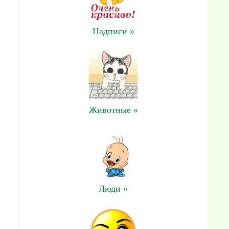
Надписи »
Животные »
Люди »