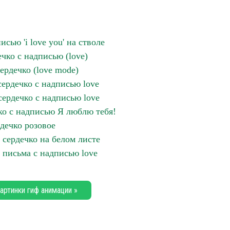
сью 'i love you' на стволе
чко с надписью (love)
ердечко (love mode)
сердечко с надписью love
сердечко с надписью love
ко с надписью Я люблю тебя!
дечко розовое
е сердечко на белом листе
 письма с надписью love
артинки гиф анимации »