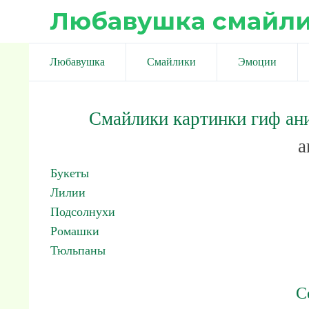
Любавушка смайл
Любавушка
Смайлики
Эмоции
Смайлики картинки гиф ан
а
Букеты
Лилии
Подсолнухи
Ромашки
Тюльпаны
С