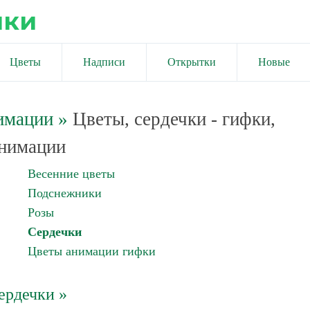
ики
Цветы
Надписи
Открытки
Новые
имации
»
Цветы, сердечки - гифки,
нимации
Весенние цветы
Подснежники
Розы
Сердечки
Цветы анимации гифки
ердечки »