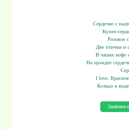
Сердечко с надпи
Кулон-серде
Розовое с
Две птички и 
В чашке кофе 
На орхидее сердеч
Сер
I love. Красно
Кольцо в виде
Смайлики к