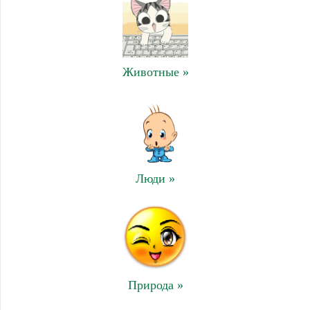
Животные »
Люди »
Природа »