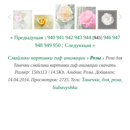
« Предыдущая
940
941
942
943
944
946
947
|
[
945
]
948
949
950
Следующая »
|
Смайлики картинки гиф анимации
Розы
»
» Роза для
Танечки смайлики картинки гиф анимации скачать.
Размер: 150x113 / 14.5Kb. Альбом: Розы. Добавлен:
Танечки
для
роза
14.04.2014. Просмотров: 2725. Теги:
,
,
,
liubavyshka