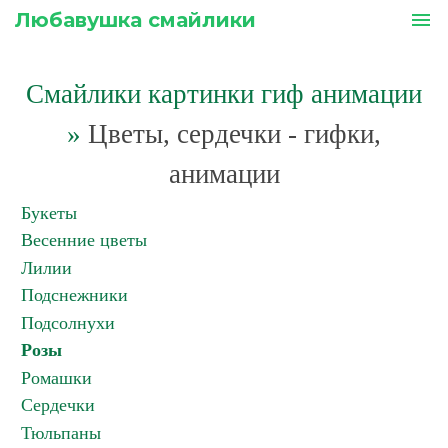
Любавушка смайлики
menu
Смайлики картинки гиф анимации
»
Цветы, сердечки - гифки,
анимации
Букеты
Весенние цветы
Лилии
Подснежники
Подсолнухи
Розы
Ромашки
Сердечки
Тюльпаны