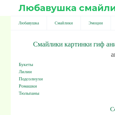
Любавушка смайл
Любавушка
Смайлики
Эмоции
Смайлики картинки гиф ан
а
Букеты
Лилии
Подсолнухи
Ромашки
Тюльпаны
С