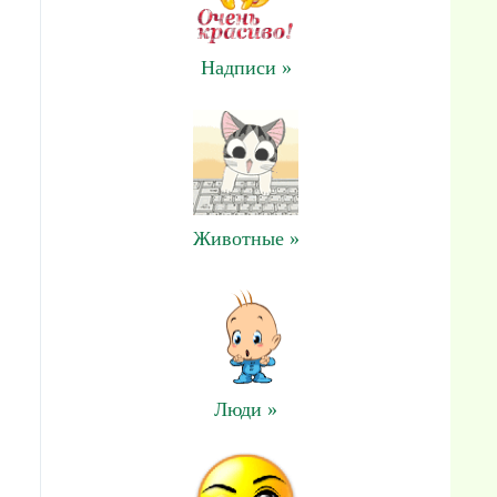
Надписи »
Животные »
Люди »