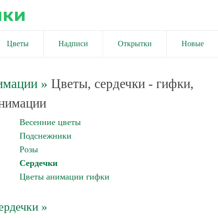
ики
Цветы
Надписи
Открытки
Новые
имации
»
Цветы, сердечки - гифки,
нимации
Весенние цветы
Подснежники
Розы
Сердечки
Цветы анимации гифки
ердечки »