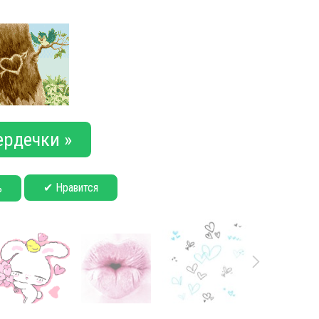
ердечки »
✔ Нравится
ь