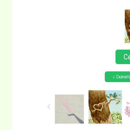
С
↓ Скачат