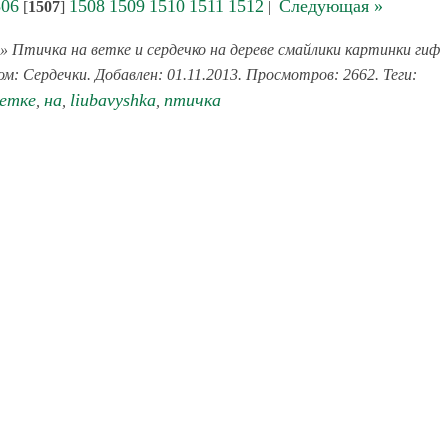
506
1508
1509
1510
1511
1512
Следующая »
[
1507
]
|
» Птичка на ветке и сердечко на дереве смайлики картинки гиф
ом: Сердечки. Добавлен: 01.11.2013. Просмотров: 2662. Теги:
етке
на
liubavyshka
птичка
,
,
,