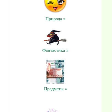
Природа »
Фантастика »
Предметы »