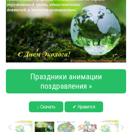
Праздники анимации
поздравления »
↓ Скачать
✔ Нравится