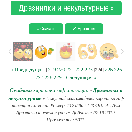
Дразнилки и некультурные »
↓ Скачать
✔ Нравится
« Предыдущая
219
220
221
222
223
225
226
|
[
224
]
227
228
229
Следующая »
|
Смайлики картинки гиф анимации
Дразнилки и
»
некультурные
» Покупной секс смайлики картинки гиф
анимации скачать. Размер: 512x500 / 123.4Kb. Альбом:
Дразнилки и некультурные. Добавлен: 02.10.2019.
Просмотров: 5011.