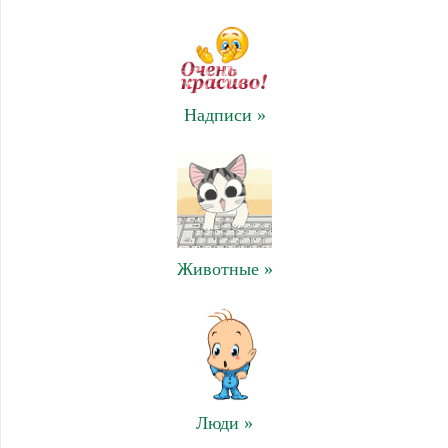
Надписи »
Животные »
Люди »