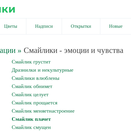
ики
Цветы
Надписи
Открытки
Новые
ации
»
Смайлики - эмоции и чувства
Смайлик грустит
Дразнилки и некультурные
Смайлики влюблены
Смайлик обнимет
Смайлик целует
Смайлик прощается
Смайлик меняетнастроение
Смайлик плачет
Смайлик смущен