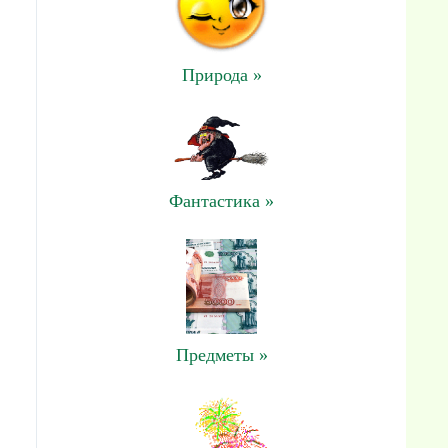
Природа »
Фантастика »
Предметы »