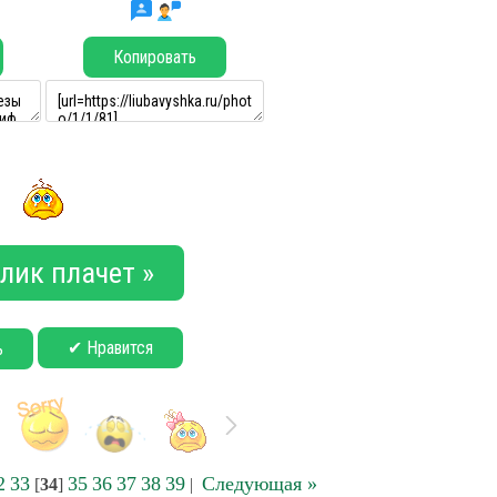
Копировать
лик плачет »
✔ Нравится
ь
2
33
35
36
37
38
39
Следующая »
[
34
]
|