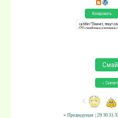
Копировать
Смай
↓ Скачат
« Предыдущая
29
30
31
3
|