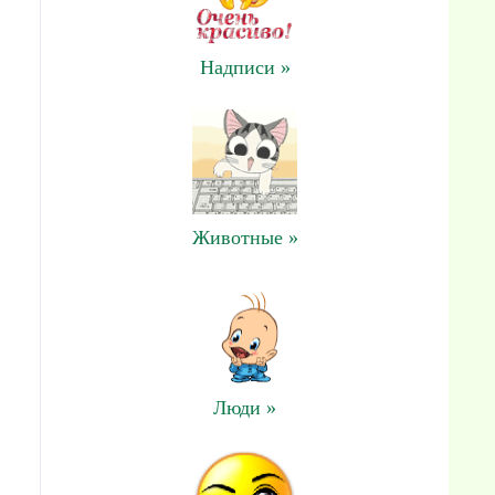
Надписи »
Животные »
Люди »