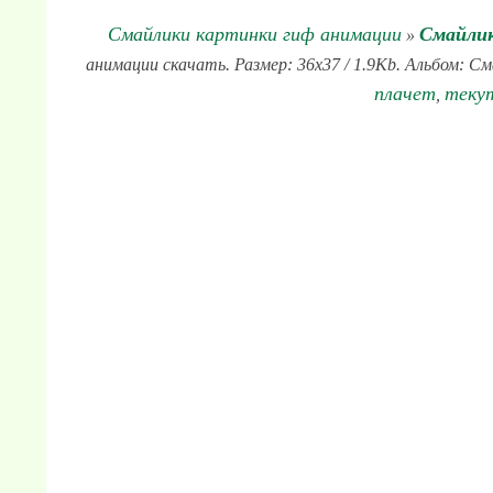
Смайлики картинки гиф анимации
Смайлик
»
анимации скачать. Размер: 36x37 / 1.9Kb. Альбом: См
плачет
теку
,