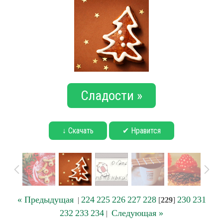
Сладости »
↓ Скачать
✔ Нравится
« Предыдущая
224
225
226
227
228
230
231
|
[
229
]
232
233
234
Следующая »
|